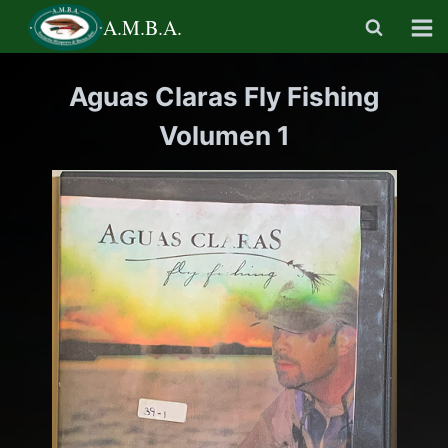
Saltar
A.M.B.A.
al
contenido
Aguas Claras Fly Fishing
Volumen 1