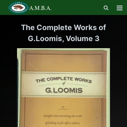
Saltar
A.M.B.A.
al
contenido
The Complete Works of
G.Loomis, Volume 3