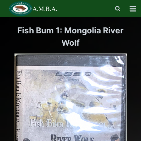
Saltar
A.M.B.A.
al
contenido
Fish Bum 1: Mongolia River
Wolf