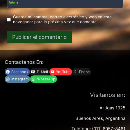
Web
Guarda mi nombre, correo electrónico y web en este
navegador para la próxima vez que comente.
Contactanos En:
Facebook
E-Mail
YouTube
Phone
Instagram
WhatsApp
Visitanos en:
Artigas 1925
Buenos Aires, Argentina
Teléfono: (011) 6057-8461