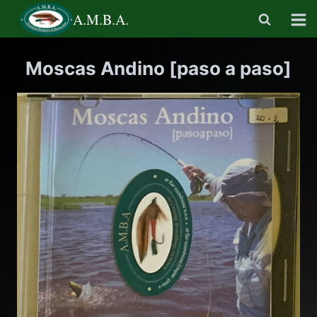
Saltar
A.M.B.A.
al
contenido
Moscas Andino [paso a paso]