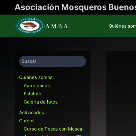
Saltar
Asociación Mosqueros Buenos
al
contenido
A.M.B.A.
Quiénes so
Search
Quiénes somos
Autoridades
Estatuto
Galería de fotos
Actividades
Cursos
Curso de Pesca con Mosca