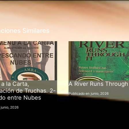
aciones Similares
a la Carta,
A River Runs Through 
ación de Truchas. 2-
Publicado en
junio, 2026
do entre Nubes
junio, 2026