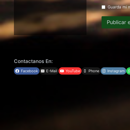
Guarda mi n
Contactanos En:
Facebook
E-Mail
YouTube
Phone
Instagram