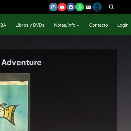
MBA
Libros y DVDs
Notas/Info
Contacto
Login
g Adventure