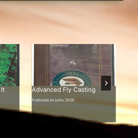
It
Advanced Fly Casting
Adv
Sel
Publicado en
junio, 2026
Publi