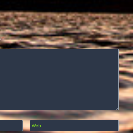
on
*
Web